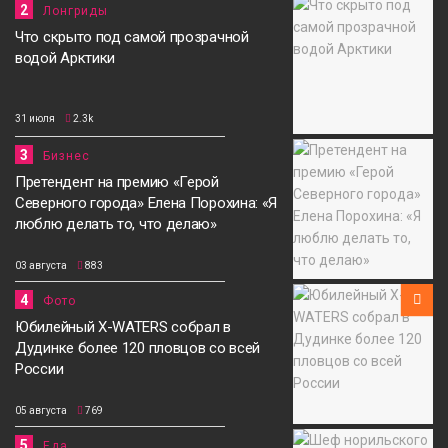
2
Лонгриды
Что скрыто под самой прозрачной
водой Арктики
31 июля
2.3k
3
Бизнес
Претендент на премию «Герой
Северного города» Елена Порохина: «Я
люблю делать то, что делаю»
03 августа
883
4
Фото
Юбилейный X-WATERS собрал в
Дудинке более 120 пловцов со всей
России
05 августа
769
5
Еда