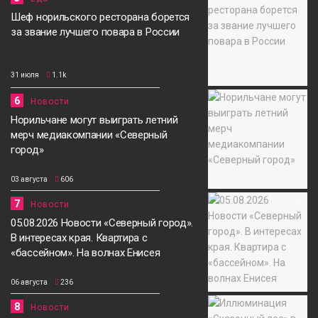
Шеф норильского ресторана борется
за звание лучшего повара в России
31 июля
1.1k
6
Новости
Норильчане могут выиграть летний
мерч медиакомпании «Северный
город»
03 августа
606
7
Новости
05.08.2026 Новости «Северный город».
В интересах края. Квартира с
«бассейном». На волнах Енисея
06 августа
236
8
Новости