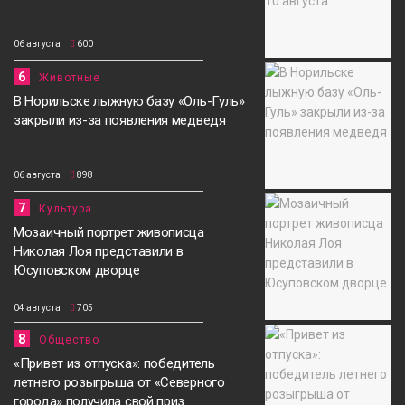
06 августа
600
6
Животные
В Норильске лыжную базу «Оль-Гуль»
закрыли из-за появления медведя
06 августа
898
7
Культура
Мозаичный портрет живописца
Николая Лоя представили в
Юсуповском дворце
04 августа
705
8
Общество
«Привет из отпуска»: победитель
летнего розыгрыша от «Северного
города» получила свой приз