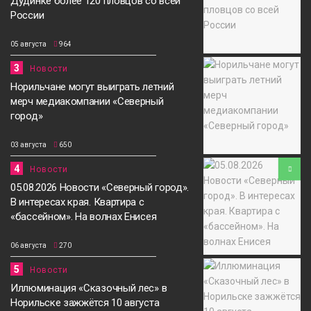
Дудинке более 120 пловцов со всей
России
05 августа
964
3
Новости
Норильчане могут выиграть летний
мерч медиакомпании «Северный
город»
03 августа
650
4
Новости
05.08.2026 Новости «Северный город».
В интересах края. Квартира с
«бассейном». На волнах Енисея
06 августа
270
5
Новости
Иллюминация «Сказочный лес» в
Норильске зажжётся 10 августа