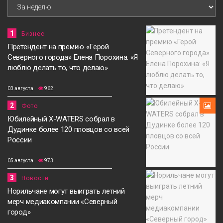
1
Бизнес
Претендент на премию «Герой
Северного города» Елена Порохина: «Я
люблю делать то, что делаю»
03 августа
962
2
Фото
Юбилейный X-WATERS собрал в
Дудинке более 120 пловцов со всей
России
05 августа
973
3
Новости
Норильчане могут выиграть летний
мерч медиакомпании «Северный
город»