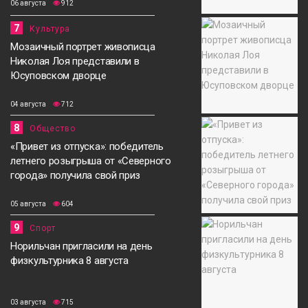
06 августа
912
7
Культура
Мозаичный портрет живописца
Николая Лоя представили в
Юсуповском дворце
04 августа
712
8
Общество
«Привет из отпуска»: победитель
летнего розыгрыша от «Северного
города» получила свой приз
05 августа
604
9
Спорт
Норильчан пригласили на день
физкультурника 8 августа
03 августа
715