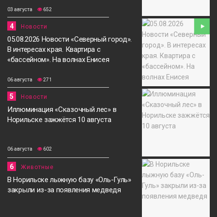
03 августа
652
4
Новости
05.08.2026 Новости «Северный город».
В интересах края. Квартира с
«бассейном». На волнах Енисея
06 августа
271
5
Новости
Иллюминация «Сказочный лес» в
Норильске зажжётся 10 августа
06 августа
602
6
Животные
В Норильске лыжную базу «Оль-Гуль»
закрыли из-за появления медведя