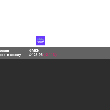
ровки
GMKN
ноз:
в школу
₽125.98
(-2.11%)