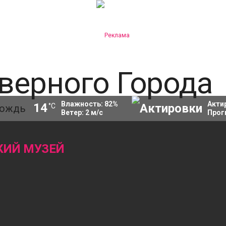
Влажность:
82
%
Акти
14
°C
Ветер:
2
м/с
Прог
КИЙ МУЗЕЙ