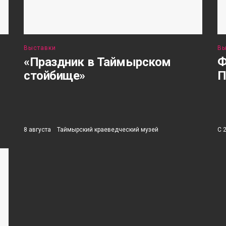
Выставки
Вы
«Праздник в Таймырском
Ф
стойбище»
П
8 августа
Таймырский краеведческий музей
С 