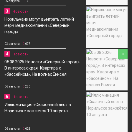
05 августа
1k
3
Новости
Норильчане могут выиграть летний
мерч медиакомпании «Северный
город»
03 августа
677
4
Новости
05.08.2026 Новости «Северный город».
В интересах края. Квартира с
«бассейном». На волнах Енисея
06 августа
280
5
Новости
Иллюминация «Сказочный лес» в
Норильске зажжётся 10 августа
06 августа
628