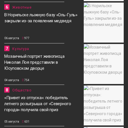
6
Животные
В Норильске лыжную базу «Оль-Гуль»
закрыли из-за появления медведя
06 августа
977
7
Культура
Мозаичный портрет живописца
Николая Лоя представили в
Юсуповском дворце
04 августа
754
8
Общество
«Привет из отпуска»: победитель
летнего розыгрыша от «Северного
города» получила свой приз
05 августа
631