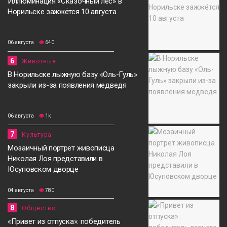
Иллюминация «Сказочный лес» в
Норильске зажжётся 10 августа
06 августа
640
6
Животные
В Норильске лыжную базу «Оль-Гуль»
закрыли из-за появления медведя
06 августа
1k
7
Культура
Мозаичный портрет живописца
Николая Лоя представили в
Юсуповском дворце
04 августа
780
8
Общество
«Привет из отпуска»: победитель