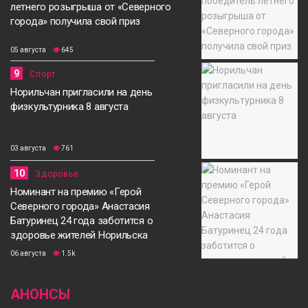
летнего розыгрыша от «Северного
города» получила свой приз
05 августа
645
9
Спорт
Норильчан пригласили на день
физкультурника 8 августа
03 августа
761
10
Здоровье
Номинант на премию «Герой
Северного города» Анастасия
Батуринец 24 года заботится о
здоровье жителей Норильска
06 августа
1.5k
АНОНСЫ