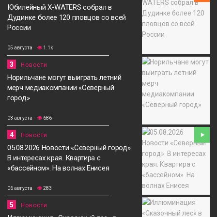
Юбилейный X-WATERS собрал в
Дудинке более 120 пловцов со всей
России
05 августа
1.1k
3
Новости
Норильчане могут выиграть летний
мерч медиакомпании «Северный
город»
03 августа
686
4
Новости
05.08.2026 Новости «Северный город».
В интересах края. Квартира с
«бассейном». На волнах Енисея
06 августа
283
5
Новости