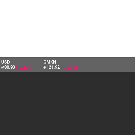
USD
GMKN
₽80.93
(-0.25%)
₽121.92
(-3.22%)