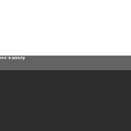
ровки
ноз:
в школу