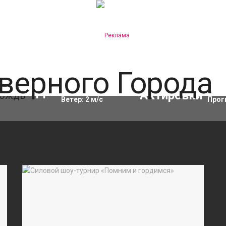
Влажность:
97
%
Акти
11
°C
Ветер:
2
м/с
Прог