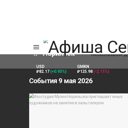
Норильск
USD
GMKN
₽82.17
(+0.93%)
₽125.98
(-2.11%)
ИЯ
События 9 мая 2026
А
Ы
А
ОВАНИЕ
ОВ