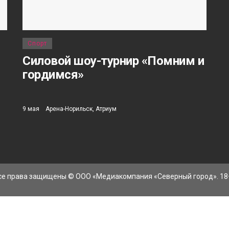
Спорт
Силовой шоу-турнир «Помним и
гордимся»
9 мая
Арена-Норильск, Атриум
се права защищены © ООО «Медиакомпания «Северный город». 18