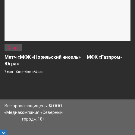
Спорт
Матч «МФК «Норильский никель» — МФК «Газпром-
Югра»
7 мая
СпортХолл «Айка»
Все права защищены © ООО
«Медиакомпания «Северный
город». 18+