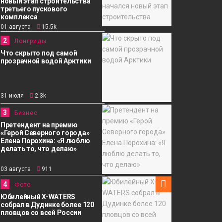
новый этап строительства
третьего пускового
комплекса
01 августа
15.5k
2
Лонгриды
Что скрыто под самой
прозрачной водой Арктики
31 июля
2.3k
3
Бизнес
Претендент на премию
«Герой Северного города»
Елена Порохина: «Я люблю
делать то, что делаю»
03 августа
911
4
Фото
Юбилейный X-WATERS
собрал в Дудинке более 120
пловцов со всей России