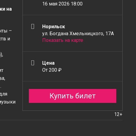
16 мая 2026 18:00
ки на
Норильск
нты –
ул. Богдана Хмельницкого, 17А
тв и
Показать на карте
),
Цена
От 200 ₽
ит
ва,
.
для
Купить билет
музыки
12+