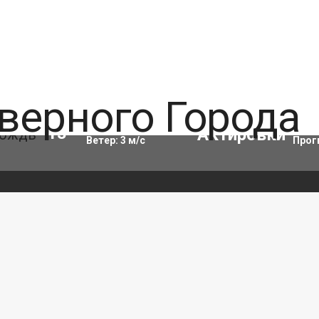
Влажность:
86
%
Акти
13
°C
Ветер:
3
м/с
Прог