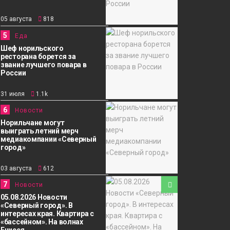
05 августа
818
5
Еда
Шеф норильского
ресторана борется за
звание лучшего повара в
России
31 июля
1.1k
6
Новости
Норильчане могут
выиграть летний мерч
медиакомпании «Северный
город»
03 августа
612
7
Новости
05.08.2026 Новости
«Северный город». В
интересах края. Квартира с
«бассейном». На волнах
Енисея