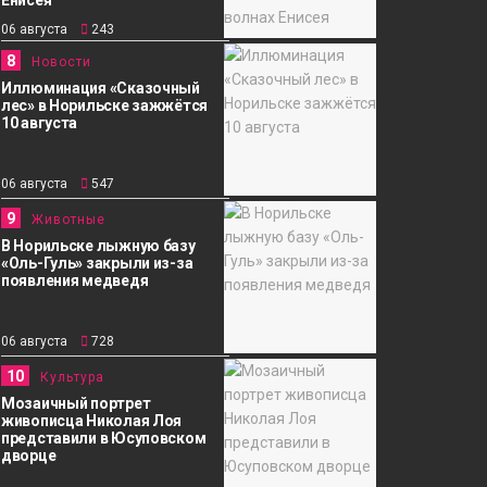
06 августа
243
8
Новости
Иллюминация «Сказочный
лес» в Норильске зажжётся
10 августа
06 августа
547
9
Животные
В Норильске лыжную базу
«Оль-Гуль» закрыли из-за
появления медведя
06 августа
728
10
Культура
Мозаичный портрет
живописца Николая Лоя
представили в Юсуповском
дворце