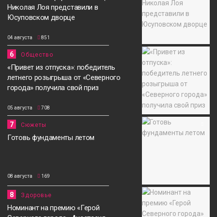
Николая Лоя представили в
Юсуповском дворце
04 августа
851
6
Общество
«Привет из отпуска»: победитель
летнего розыгрыша от «Северного
города» получила свой приз
05 августа
708
7
Сюжеты
Готовь фундаменты летом
08 августа
169
8
Здоровье
Номинант на премию «Герой