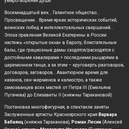
умиротворения душе.
Восемнадцатый век… Галантное общество…
Просвещение… Время ярких исторических событий,
воинских побед и интеллектуальных свершений…
Эпоха правления Великой Екатерины в России:
настежь «открытые окна» в Европу, блистательные
балы, где грациозные дамы сходятся/расходятся с
достойными кавалерами = последними рыцарями в
церемонном танце, а за этим – круговерть разговоров,
договоров, заговоров… Авантюрное время для
казанов, сен-жерменов и калиостро, а также
самозванцев всех мастей: от Петра III (Емельяна
Пугачева) до Елизаветы II (княжны Таракановой).
Постановка многофигурная, в спектакле заняты
Заслуженные артисты Красноярского края
Варвара
Бабаянц
(княжна Тараканова),
Роман Лесик
(Алексей