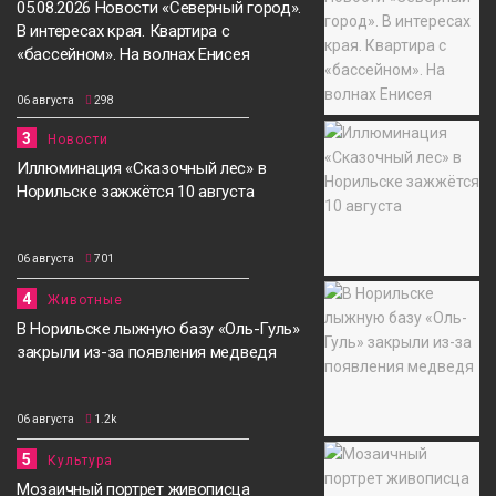
05.08.2026 Новости «Северный город».
В интересах края. Квартира с
«бассейном». На волнах Енисея
06 августа
298
3
Новости
Иллюминация «Сказочный лес» в
Норильске зажжётся 10 августа
06 августа
701
4
Животные
В Норильске лыжную базу «Оль-Гуль»
закрыли из-за появления медведя
06 августа
1.2k
5
Культура
Мозаичный портрет живописца