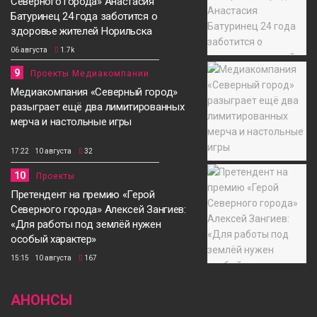
Северного города» Анастасия
Батуринец 24 года заботится о
здоровье жителей Норильска
06 августа
1.7k
9
Проекты Медиакомпании
Медиакомпания «Северный город»
разыграет ещё два лимитированных
мерча и настольные игры
17:22 10 августа
32
10
Проекты
Претендент на премию «Герой
Северного города» Алексей Зангиев:
«Для работы под землёй нужен
особый характер»
15:15 10 августа
167
АНОНСЫ