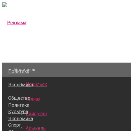
Норильск
Политика
Норильск
Экономика
Общество
Талнах
Политика
Культура
Кайеркан
Экономика
Спорт
Алыкель