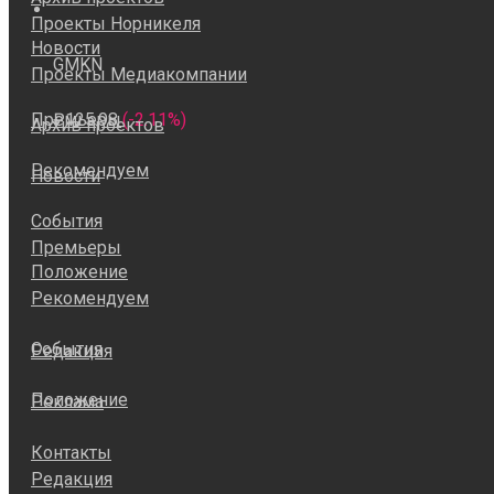
Проекты Норникеля
Новости
GMKN
Проекты Медиакомпании
Премьеры
₽125.98
(-2.11%)
Архив проектов
Рекомендуем
Новости
События
Премьеры
Положение
Рекомендуем
События
Редакция
Положение
Реклама
Контакты
Редакция